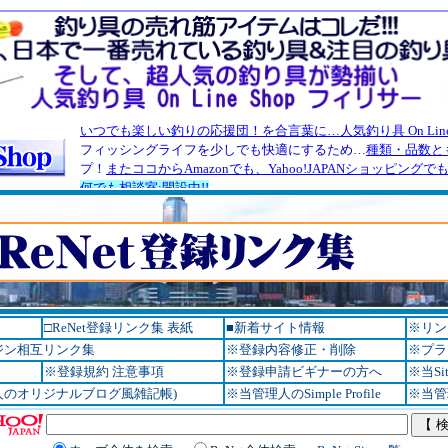
□ReNet登録リンク集 表紙
■新着サイト情報
※リン
ンジン相互リンク集
※登録内容修正・削除
※プラ
※登録規約 注意事項
※登録申請ビギナーの方へ
※当Si
人のオリジナルブログ風雑記帳)
※当管理人のSimple Profile
※当管