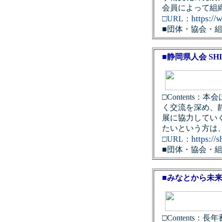
会員によって組
https://
□URL：
■団体・協会・
■静岡県人会 SHIZ
□Content
く交流を深め、
展に協力してい
たいという方は
https://
□URL：
■団体・協会・
■みなとから未
□Content