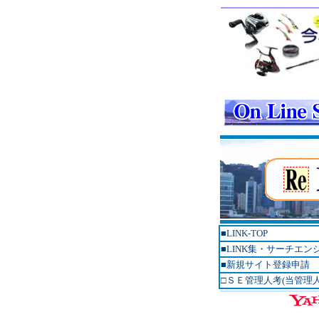
■LINK-TOP
■LINK集・サーチエ
■新規サイト登録申請
□ＳＥ管理人考(当管理