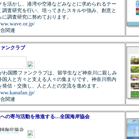
クを活かし、港湾や空港などみなとに求められるテー
く調査研究を行い、培ってきたスキルや強み、創意と
らに調査研究に努めております。
www.wave.or.jp/
組合関連
ファンクラブ
s：かながわ国際ファンクラブは、留学生など神奈川に親しみ
外国人と方々と支える人々の集まりです。神奈川県内
を発信・交換し、人と人との交流を進めます。
www.kanafan.jp/
組合関連
祉への寄与活動を推進する…全国海岸協会