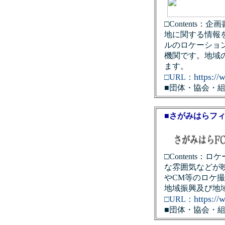
□Content
地に関する情報
ルのロケーショ
機関です。地域
ます。
https:/
□URL：
■団体・協会・
■さがみはらフ
□Content
な雰囲気などが
やCM等のロケ
地域振興及び地
https://
□URL：
■団体・協会・