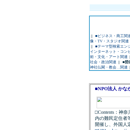
||
■ビジネス・商工関
像・TV・スタジオ関連
||
■テーマ型検索エン
インターネット・コン
術・文化・アート関連
社会・政治関連
||
■団
神社仏閣・教会…関連
■NPO法人 か
□Content
内の難民定住者
開催し、外国人