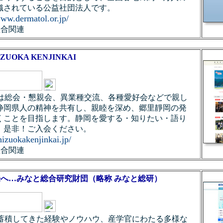
織されている公益社団法人です。
www.dermatol.or.jp/
組合関連
UOKA KENJINKAI
s：本会は総会・懇親会、異業種交流、各種愛好会などで親し
静岡県人の精神を共有し、親睦を深め、郷里靜岡の発
くことを目指します。静岡を愛する・知りたい・語り
、是非！ご入会ください。
shizuokakenjinkai.jp/
組合関連
来へ…みなと総合研究財団（略称 みなと総研）
s：長年蓄積してきた経験やノウハウ、産学官にわたる多様な