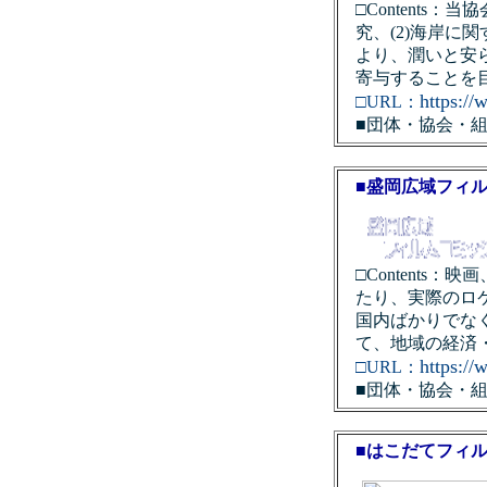
□Contents
究、(2)海岸に
より、潤いと安
寄与することを
https://
□URL：
■団体・協会・
■盛岡広域フィ
□Content
たり、実際のロ
国内ばかりでな
て、地域の経済
https:/
□URL：
■団体・協会・
■はこだてフィ