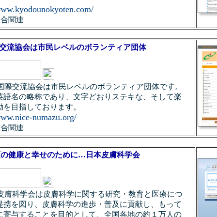
/www.kyodounokyoten.com/
組合関連
国際交流協会は市民レベルのボランティア団体
s：沼津国際交流協会は市民レベルのボランティア団体です。
)は英語名の略称であり、文字どおりステキな、そして楽
動を目指しております。
/www.nice-numazu.org/
組合関連
類の健康と幸せのために…日本皮膚科学会
s：日本皮膚科学会は皮膚科学に関する研究・教育と医療につ
提携を図り、皮膚科学の進歩・普及に貢献し、もって
に寄与することを目的として、全国各地の約１万人の