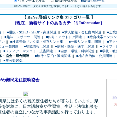
ウェブ全体を検索
ReNet全体検索
■ReNet Site一覧
※ReNet登録データ完全浸透までは検索してもヒットしない場合があります。
【 ReNet登録リンク集 カテゴリ一覧 】
[現在、新着サイトのあるカテゴリInformation]
連
||
■通販・SOHO・SHOP・商店関連
||
■求人情報・会社案内関連
||
■士業
||
■趣味・スポーツ…関連
||
■釣り・アウトドア関連
||
■総合検索エンジン
ジン
||
■検索登録リンク集・相互リンク集
||
■一般リンク集…関連
||
■アク
ピュータ関連
||
■地域情報…関連
||
■病院・医院・医学…関連
||
■ライフ・
||
■メディア・マスコミ・広告関連
||
■自然・環境・科学関連
||
■学校・教
体・協会・組合関連
||
■旅行・宿泊・観光関連
||
■地方自治体・公共関連
|
||
■無分類関係
ながわ難民定住援助協会
s：神奈川県には多くの難民定住者たちが暮らしています。県
等を対象に、日本語教室や学習室、生活・法律相談を
定住者の自立につながる事業活動を行っております。