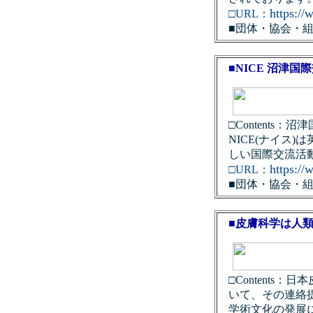
https:/
□URL：
■団体・協会・
■NICE 沼津
□Content
NICE(ナイス
しい国際交流活
https:/
□URL：
■団体・協会・
■皮膚科学は人
□Content
いて、その連絡
学術文化の発展