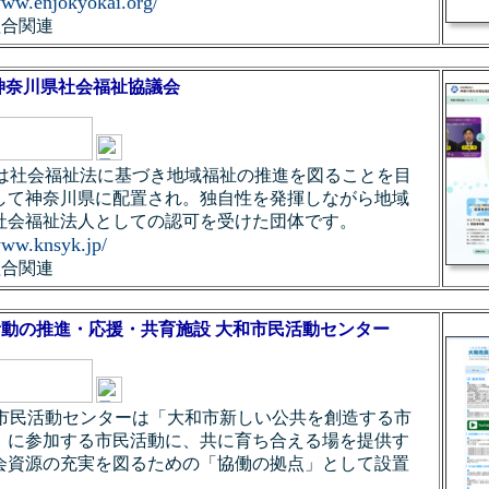
www.enjokyokai.org/
組合関連
神奈川県社会福祉協議会
s：当会は社会福祉法に基づき地域福祉の推進を図ることを目
して神奈川県に配置され。独自性を発揮しながら地域
社会福祉法人としての認可を受けた団体です。
www.knsyk.jp/
組合関連
活動の推進・応援・共育施設 大和市民活動センター
s：大和市民活動センターは「大和市新しい公共を創造する市
」に参加する市民活動に、共に育ち合える場を提供す
会資源の充実を図るための「協働の拠点」として設置
。