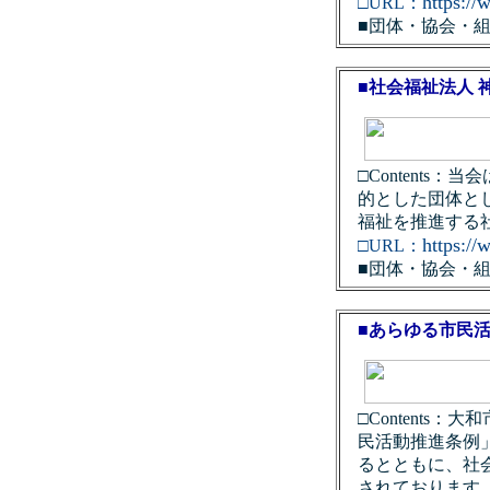
https://
□URL：
■団体・協会・
■社会福祉法人 
□Content
的とした団体と
福祉を推進する
https://
□URL：
■団体・協会・
■あらゆる市民
□Content
民活動推進条例
るとともに、社
されております