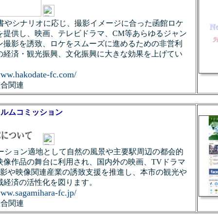
s：企画書やシナリオに応じ、撮影イメージに合った函館ロケ
を提供し、映画、テレビドラマ、CM等あらゆるジャン
ン撮影を誘致、ロケをスムーズに進めるための非営利
の経済・観光振興、文化振興に大きな効果を上げてい
/www.hakodate-fc.com/
組合関連
ィルムコミッション
s：ロケーション適地として自然の風景や主要駅周辺の都会的
映像作品の舞台に利用され、国内外の映画、TVドラマ
撮影や映像関連産業の誘致支援を推進し、本市の観光や
域経済の活性化を図ります。
www.sagamihara-fc.jp/
組合関連