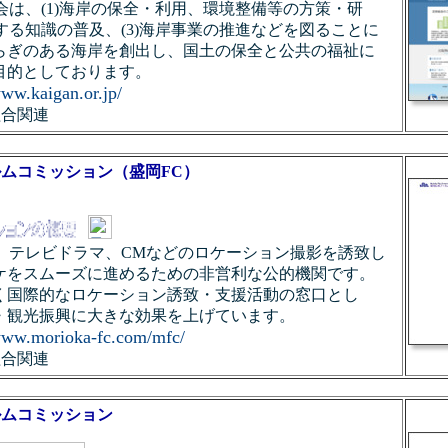
：当協会は、(1)海岸の保全・利用、環境整備等の方策・研
関する知識の普及、(3)海岸事業の推進などを図ることに
らぎのある海岸を創出し、国土の保全と公共の福祉に
目的としております。
www.kaigan.or.jp/
組合関連
ルムコミッション（盛岡FC）
s：映画、テレビドラマ、CMなどのロケーション撮影を誘致し
ケをスムーズに進めるための非営利な公的機関です。
く国際的なロケーション誘致・支援活動の窓口とし
・観光振興に大きな効果を上げています。
/www.morioka-fc.com/mfc/
組合関連
ルムコミッション