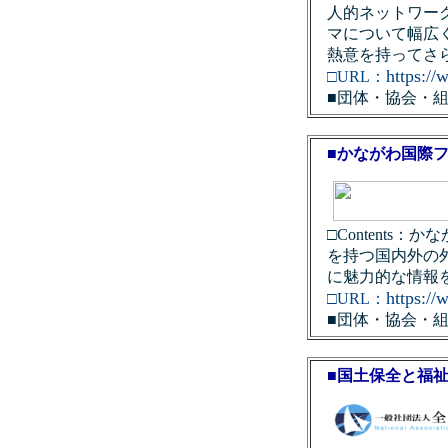
人的ネットワー
マについて幅広
熱意を持ってさ
https://
□URL：
■団体・協会・
■かながわ国際
□Content
を持つ国内外の
に魅力的な情報
https://
□URL：
■団体・協会・
■国土保全と福