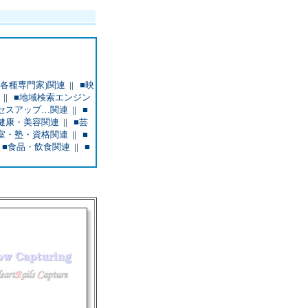
(各種専門家)関連
||
■映
||
■地域検索エンジン
セスアップ…関連
||
■
健康・美容関連
||
■芸
室・塾・資格関連
||
■
|
■食品・飲食関連
||
■