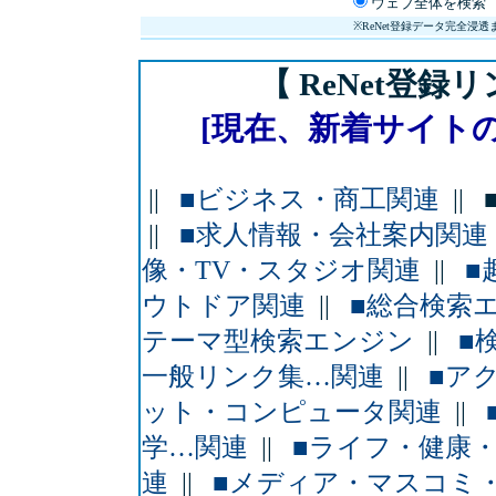
ウェブ全体を検
※ReNet登録データ完全
【 ReNet登録
[現在、新着サイトのある
||
■ビジネス・商工関連
||
||
■求人情報・会社案内関連
像・TV・スタジオ関連
||
■
ウトドア関連
||
■総合検索
テーマ型検索エンジン
||
■
一般リンク集…関連
||
■ア
ット・コンピュータ関連
||
学…関連
||
■ライフ・健康
連
||
■メディア・マスコミ