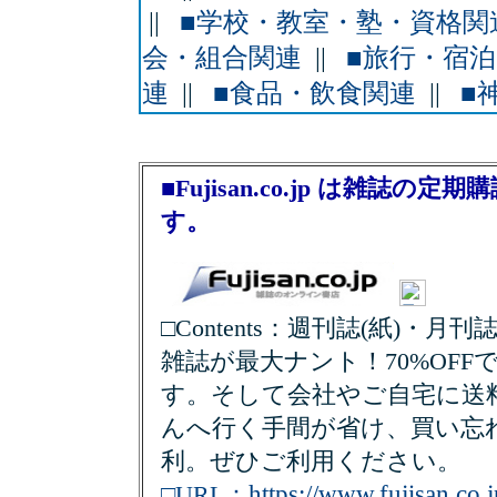
||
■学校・教室・塾・資格関
会・組合関連
||
■旅行・宿
連
||
■食品・飲食関連
||
■
■Fujisan.co.jp は雑誌
す。
□Contents：週刊誌(紙)・月刊
雑誌が最大ナント！70%OFF
す。そして会社やご自宅に送料
んへ行く手間が省け、買い忘
利。ぜひご利用ください。
https://www.fujisan.co.j
□URL：